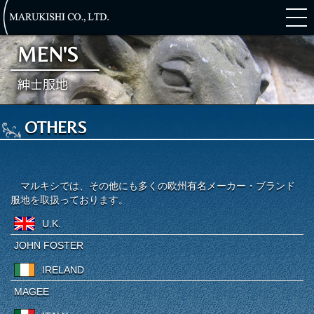
MEN'S
紳士服地
HARRISONS
VITALE BARBERIS CANONICO
BRITANNIC COLLECTION
EDWIN WOODHOUSE
SCHOFIELD & SMITH
LEAR BROWNE & DUNSFORD
H.LESSER & SONS
FOX BROTHERS
HARRIS TWEED
STYLBIELLA
PARKOUR
PORTER & HARDING
SMITH WOOLLENS
W. BILL
WILLIAM BLISS
ARISTON
MAISON HELLARD
OTHERS
OTHERS
マルキシでは、その他にも多くの欧州有名メーカー・ブランド
服地を取扱っております。
U.K.
JOHN FOSTER
IRELAND
MAGEE