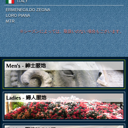
ITALY
ERMENEGILDO ZEGNA
LORO PIANA
MTR
シーズンによっては、取扱いのない場合もございます。
紳士服地
Men's
婦人服地
Ladies