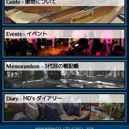
服地について
Guide
イベント
Events
3代目の雑記帳
Memorandum
MD’s ダイアリー
Diary