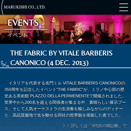
EVENTS
イベント
ARISTON NIGHT (18 APR. 2025)
BRITISH PREMIUM BRANDS NIGHT (26 OCT. 2023)
VBC 360TH ANNIVERSARY RECEPTION (6 OCT. 2023)
THE GREAT BRITISH RALLY 2022 (18-19 NOV. 2022)
SARTORIA ITALIANA BOOK LAUNCH PARTY (28 MAR. 2018)
LUXURY BESPOKE BY VISIT BRITAIN (24 MAR. 2016)
THE GALA DINNER AT NO.1 SAVILE ROW (11 NOV. 2014)
THE FABRIC BY VITALE BARBERIS CANONICO (4 DEC. 2013)
BRITISH PREMIUM BRANDS NIGHT (18 APR. 2013)
ITALIAN TAILORING SYMPOSIUM & RECEPTION (26 NOV. 2015)
VACHERON CONSTANTIN × VBC SPECIAL NIGHT (13 OCT. 2016)
THE FABRIC BY VITALE BARBERIS
CANONICO (4 DEC. 2013)
イタリアを代表する名門ミル VITALE BARBERIS CANONICOの
350周年を記念したイベント"THE FABRIC"が、ミラノ中心部の歴
史ある美術館 PLAZZO DELLA PERMENENTEで開催されました。
世界中から200名を超える関係者が集まる中、素晴らしい展示ブー
ス、そして人気オーケストラの生演奏を愉しみながらのディナー
と、高品質服地で名を馳せる同社の世界観を堪能した夜でした。
》》詳しくは「3代目の雑記帳」で