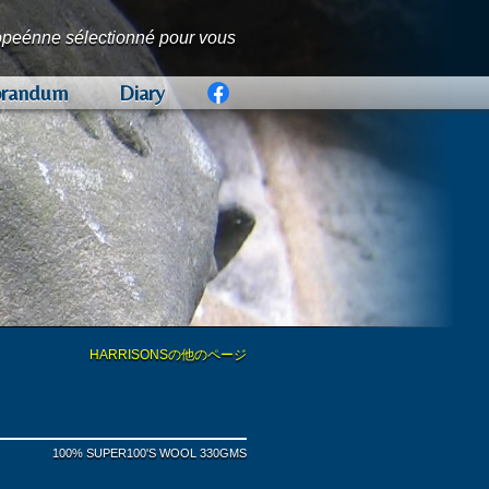
opeénne sélectionné pour vous
randum
Diary
RD
持つ、孤高のロンドンマーチャントとして
統的英国服地の数々は、紳士服の聖地サヴ
が愛した、カントリー服地の名門ブランド
た「英国フランネルの代名詞」です。
の高さで知られ、世界中の名門テーラー、
れる、色彩豊かなプレミアムコレクション
リックコレクション
な服地の数々で構成されるオリジナルコレ
ドです。
ティ豊かなファブリックを生産し、新製品
を併せもった同社の刺繍服地の数々は、女
リック」と「モダンでスタイリッシュなカ
の流れを汲む、英国発の「プレミアムなアパ
の聖地」ノーザンプトンを代表するシューメ
れているかが分かる、工場見学に出発しま
ています。
を得ています。
ンスの高さも魅力のひとつです。
ます。
ボウタイは、ロンドンのアトリエで創り上
HARRISONSの他のページ
NAIRE
 COATING
100% SUPER100'S WOOL 330GMS