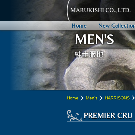
Home
New Collectio
MEN'S
HARRISONS
SMITH WOOLLENS
PORTER & HARDING
SCHOFIELD & SMITH
WILLIAM BLISS
HARRIS TWEED
VITALE BARBERIS CANONI
MAISON HELLARD
PARKOUR
CARNET
JAKOB SCHLAEPFER
OTHERS
ALBENI 1905
JOHNSTONS OF ELGIN
HILLBRUSH
SOUTHCOMBE
ABOUT WOOL
欧州の王侯貴族をはじめとする
ロンドンのゴールデンスクエ
英国紳士のカントリーライフ
1904年、ハダースフィール
1872年創業の名門ツイード
ざっくりとして肉厚で素朴な
クオリティとコストパフォー
「仏ノルマンディー産の高品
「アクティブ & コンフォー
卓越したデザイン力と企画力
スイスの歴史ある刺繍服地メ
その他の取り扱い服地ブラン
生地と芯地にこだわり、アル
1797年創業。ロイヤルワラ
英国生まれのブラシメーカー
"MADE IN ENGLAND"に
身近なウールのちょっとした
服地の代名詞的ブランドです
です。
す。
らの製法で熟練職人によって
する総合ミルです。
織」のマリアージュによる、
スウェア向けの高機能ファブ
するマーチャントです。
ーを融合させたものづくりが
ンでエレガントなタイの数々
ア服地・製品の名門ブランド
と洗練されたデザインで、ク
ァクトリー。
ています。
なります。
紳士服地
Home
Men's
HARRISONS
MULTI-MILLIONAIRE
CRU CLASSÉ
OYSTER
WORSTED & WOOLLEN FLANNELS
SALTIRE
TARTANS
MYSTIQUE
SEA BREEZE
ISCA
PREMIER CRU