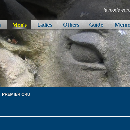
la mode eur
n
Men's
Ladies
Others
Guide
Memo
CO
H.LESSER & SONS
LEAR BROWNE & DUNSFO
W. BILL
FOX BROTHERS
EDWIN WOODHOUSE
ARISTON
STYLBIELLA
BRITANNIC COLLECTION
OTHERS
LUIGI BOGGIO CASERO
BISCHOFF
LA BOWTIQUE BOWTIES
EDLESTON
LOAKE
VIRTUAL TOUR
世界中のVIPから愛されてきた、最高級
アで創業された名門マーチャントです。
に欠かせない、強く暖かいツイードが有名
ドで創業された名門マニュファクチャラーで
ブランドが現代に甦りました。
風合いのハリスツイードは、現在も昔なが
マンスの高さで群を抜く、イタリアを代表
質リネン」と「伊エキスパートによる製
ト」をキーワードにした、新時代のビジネ
で高い評価を受けている、イタリアを代表
ーカー。伝統の技術と、最新のテクノロジ
ドです。
ティジャンのハンドワークで作られるモダ
ント（英国王室御用達証）を授かる、カシミ
「ヒルブラシ」。王室御用達のクオリティ
こだわり続ける、1847年創業の名門グローブフ
豆知識をお教えします。
品質へのあくなきこだわりを
しっかりとした打ち込みの伝
パブロ・ピカソやヒラリー卿
多くの著名人達に愛されてき
クオリティとファッション性
ナポリの陽光のもと生み出さ
「唯一無二」の革新的ファブ
毎シーズン、バラエティ豊か
その他の取り扱い服地ブラン
クレープ服地をはじめバラエ
高いデザイン性とクオリティ
「選び抜かれた高品質ファブ
1848年創業の老舗メーカー
創業1880年。「高級紳士靴
高級服地がどのように生産さ
。
織り上げられています。
ユニークなリネンコレクションが注目され
リックブランドです。
強みです。
。
です。
リーニングやメンテナンスがもっと快適に
知られています。
ィル・ロウでも高く評価され
です。
高級ブランドから大きな評価
が有名です。
クション。コストパフォーマ
の開発においても定評があり
性たちの永遠の憧れです。
ット」の融合による卓越した
レルブランド」です。
ーカーの一つです。
しょう！
げられています。
PREMIER CRU
PREMIER GRAND CRU
PREMIER CRU
FINE CLASSICS
MASQUERADE
CASHMERE & LUXURY OVERCOATINGS
CAPE KID
FRONTIER
BURRA BAY
SEA SHELL
GRAND CRU
UNIVERSAL
REGENCY
EXTRAORDI
SPRINGRAM
SPRINGRAM
INDIGO
MERSOLAIR
EVOLUTION