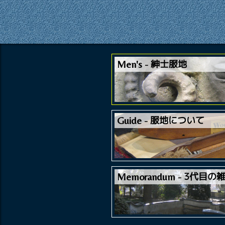
紳士服地
Men's
服地について
Guide
3代目の
Memorandum